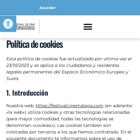
Ir
Consent
Consent
Consent
Consent
Consent
Consent
Consent
Consent
Consent
Estadístic
Marketing
Acceder
al
to
to
to
to
to
to
to
to
to
Abrir barra de herramientas
contenido
service
service
service
service
service
service
service
service
service
woocommerc
wistia
elementor
wordpress
google-
google-
vimeo
youtube
varios
fonts
maps
Política de cookies
Esta política de cookies fue actualizada por última vez el
23/10/2023 y se aplica a los ciudadanos y residentes
legales permanentes del Espacio Económico Europeo y
Suiza.
1. Introducción
Nuestra web,
https://festivalcinemalaga.com
(en adelante:
«la web») utiliza cookies y otras tecnologías relacionadas
(para mayor comodidad, todas las tecnologías se
denominan «cookies»). Las cookies también son
colocadas por terceros a los que hemos contratado. En el
siguiente documento te informamos sobre el uso de